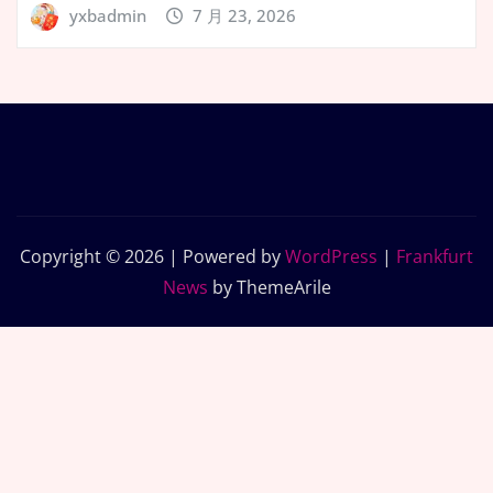
yxbadmin
7 月 23, 2026
Copyright © 2026 | Powered by
WordPress
|
Frankfurt
News
by ThemeArile