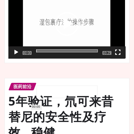
播
放
器
00:00
03:29
医药前沿
5年验证，氘可来昔
00:00
替尼的安全性及疗
效…稳健