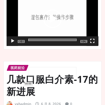
播
放
器
00:00
03:29
医药前沿
几款口服白介素-17的
00:00
新进展
yxbadmin
6 月 8, 2026
0