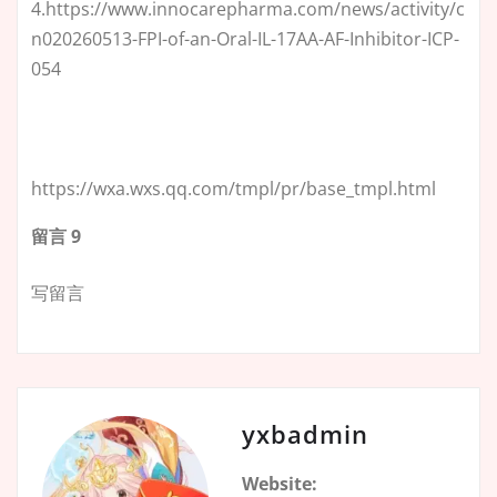
4.https://www.innocarepharma.com/news/activity/c
n020260513-FPI-of-an-Oral-IL-17AA-AF-Inhibitor-ICP-
054
https://wxa.wxs.qq.com/tmpl/pr/base_tmpl.html
留言 9
写留言
yxbadmin
Website: