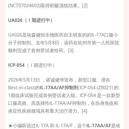
(NCT07024602)取得积极顶线结果。[2]
UA026（Ⅰ期进行中）
UA026是祐森健恒生物医药自主研发的的IL-17A口服小
分子抑制剂。去年5月8日，该药在杭州市第一人民医院
顺利完成了首例受试者给药。[3]
ICP-054
（Ⅰ期进行中）
2026年5月13日 ，诺诚健华宣布，新型口服、潜在
Best-in-class的
IL-17AA/AF抑制剂
ICP-054 (ZB021) 的
1期临床试验完成首例受试者入组。ICP-054 是一款新型
口服高效、高选择性IL-17AA/AF抑制剂，在自身免疫和
炎症性疾病领域具有重大治疗潜力。[4]
★小编听说过IL-17A 和 IL-17A/F，这个
IL-17AA/AF
是啥