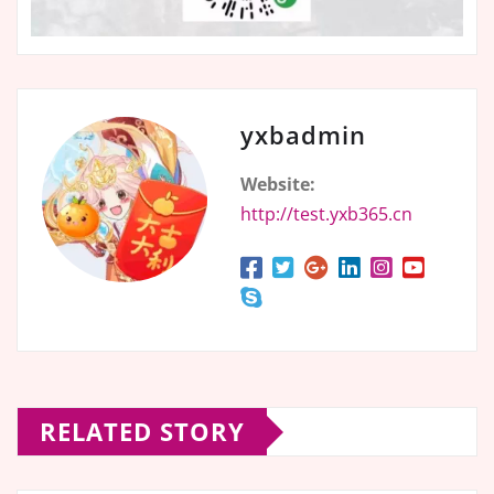
yxbadmin
Website:
http://test.yxb365.cn
RELATED STORY