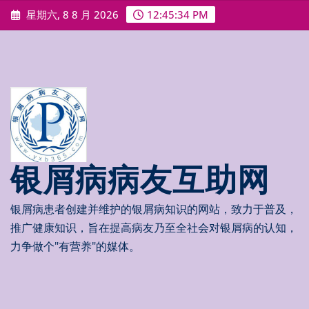
Skip
星期六, 8 8 月 2026
12:45:35 PM
to
content
银屑病病友互助网
银屑病患者创建并维护的银屑病知识的网站，致力于普及，
推广健康知识，旨在提高病友乃至全社会对银屑病的认知，
力争做个"有营养"的媒体。