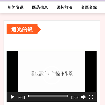
新闻资讯
医药信息
医药前沿
名医名院
追光的银
视
频
播
放
器
00:00
03:29