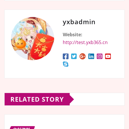
yxbadmin
Website:
http://test.yxb365.cn
RELATED STORY