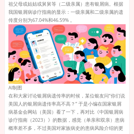
祖父母或姑姑或舅舅等（二级亲属）患有银屑病。根据
我国银屑病诊疗指南的显示：一级亲属和二级亲属的
遗
传度
分别为67.04%和46.59% 。
AI制图
在和大家讨论银屑病遗传率的时候，某位银友问“你们说
美国人的银屑病遗传率高不高？” 于是小编在国家银屑
病基金会网站（美国）看了一下，再对比《中国银屑病
诊疗指南（2023）》的数据，感觉（单亲和双亲）患病
概率差不多，不过美国对家族病史的患病风险介绍的更