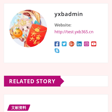
yxbadmin
Website:
http://test.yxb365.cn
RELATED STORY
文献资料