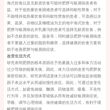
海式饮食以及无麸质饮食可能对肥胖与银屑病患者有
益。对于低热量饮食困难患者可选择间歇性禁食；对于
不能维持低热量饮食和间歇性禁食的患者，可选择以水
果、蔬菜、谷物以及橄榄油为主的地中海式饮食。对于
肥胖与银屑病合并乳糜泻的患者可选择无麸质饮食，例
如不含麸质的面包、面条等；同时建议肥胖与银屑病患
者不要摄入过量的脂肪和糖类，选择健康的饮食方案有
助于改善肥胖与银屑病症状。
改变生活方式
研究表明肥胖的根本原因在于热量摄入过多和体力活动
过少导致的能量失衡。因此，体力活动的改变与肥胖发
展密切相关。研究表明适度体力活动可以降低促炎细胞
因子表达水平从而减轻慢性炎症。因此，可通过改变生
活方式，如避免抽烟、酗酒、药物滥用、吸毒、不良性
行为等，并且加强体育锻炼从而有效减轻银屑病症状。
早睡、调节心理情绪、保持健康的生活方式，有利于缓
解肥胖与银屑病症状。