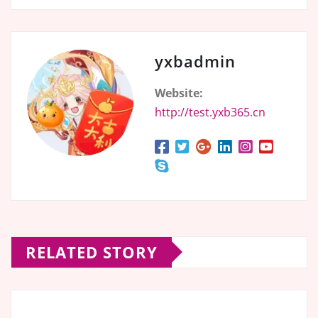
yxbadmin
Website:
http://test.yxb365.cn
RELATED STORY