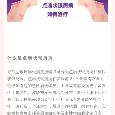
什 么 是 点 滴 状 银 屑 病
寻常型银屑病根据皮损特点可分为点滴状银屑病和斑块
状银屑病。点滴状银屑病在发病前 2～3 周常有溶血性
链球菌引起的急性扁桃体炎、上呼吸道感染病史，多发
生于青少年。皮疹初发呈向心性分布，多位于躯干和四
肢近端，皮损表现为直径1～10 mm境界清楚的红色丘
疹、斑丘疹，色泽潮红，覆以少许鳞屑，散在分布。实
验室检查可出现外周血白细胞及中性粒细胞比例升高、