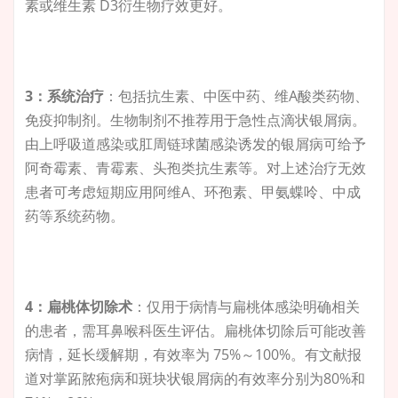
素或维生素 D3衍生物疗效更好。
3：系统治疗
：包括抗生素、中医中药、维A酸类药物、
免疫抑制剂。生物制剂不推荐用于急性点滴状银屑病。
由上呼吸道感染或肛周链球菌感染诱发的银屑病可给予
阿奇霉素、青霉素、头孢类抗生素等。对上述治疗无效
患者可考虑短期应用阿维A、环孢素、甲氨蝶呤、中成
药等系统药物。
4：扁桃体切除术
：仅用于病情与扁桃体感染明确相关
的患者，需耳鼻喉科医生评估。扁桃体切除后可能改善
病情，延长缓解期，有效率为 75%～100%。有文献报
道对掌跖脓疱病和斑块状银屑病的有效率分别为80%和