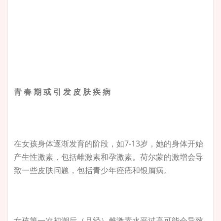
青 春 期 或 引 发 皮 肤 疾 病
在女孩身体逐渐发育的阶段，如7-13岁，她的身体开始
产生性激素，包括雌激素和孕激素。荷尔蒙的激增会导
致一些皮肤问题，包括青少年痤疮和银屑病。
女孩第一次初潮后（月经）雌激素水平过高可能会导致