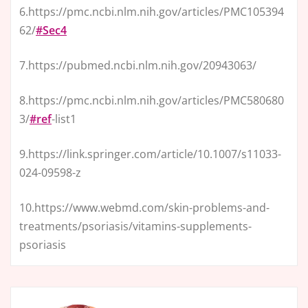
6.https://pmc.ncbi.nlm.nih.gov/articles/PMC105394
62/
#Sec4
7.https://pubmed.ncbi.nlm.nih.gov/20943063/
8.https://pmc.ncbi.nlm.nih.gov/articles/PMC580680
3/
#ref
-list1
9.https://link.springer.com/article/10.1007/s11033-
024-09598-z
10.https://www.webmd.com/skin-problems-and-
treatments/psoriasis/vitamins-supplements-
psoriasis