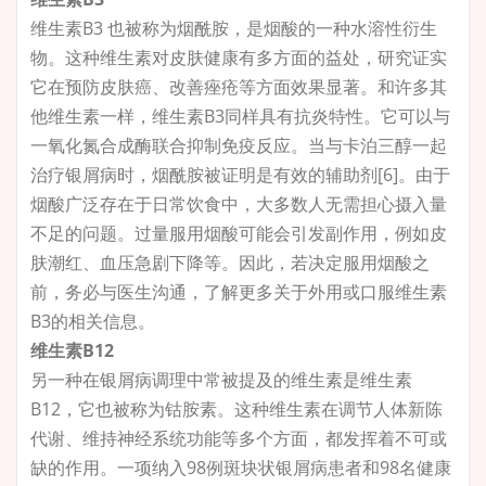
维生素B3 也被称为烟酰胺，是烟酸的一种水溶性衍生
物。这种维生素对皮肤健康有多方面的益处，研究证实
它在预防皮肤癌、改善痤疮等方面效果显著。和许多其
他维生素一样，维生素B3同样具有抗炎特性。它可以与
一氧化氮合成酶联合抑制免疫反应。当与
卡泊三醇
一起
治疗银屑病时，烟酰胺被证明是有效的辅助剂[6]。由于
烟酸广泛存在于日常饮食中，大多数人无需担心摄入量
不足的问题。过量服用烟酸可能会引发副作用，例如皮
肤潮红、血压急剧下降等。因此，若决定服用烟酸之
前，务必与医生沟通，了解更多关于外用或口服维生素
B3的相关信息。
维生素B12
另一种在银屑病调理中常被提及的维生素是维生素
B12，它也被称为钴胺素。这种维生素在调节人体新陈
代谢、维持神经系统功能等多个方面，都发挥着不可或
缺的作用。一项纳入98例斑块状银屑病患者和98名健康