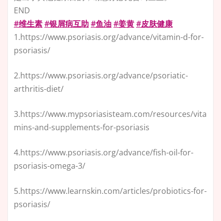
END
#维生素
#银屑病互助
#鱼油
#姜黄
#皮肤健康
1.https://www.psoriasis.org/advance/vitamin-d-for-
psoriasis/
2.https://www.psoriasis.org/advance/psoriatic-
arthritis-diet/
3.https://www.mypsoriasisteam.com/resources/vita
mins-and-supplements-for-psoriasis
4.https://www.psoriasis.org/advance/fish-oil-for-
psoriasis-omega-3/
5.https://www.learnskin.com/articles/probiotics-for-
psoriasis/