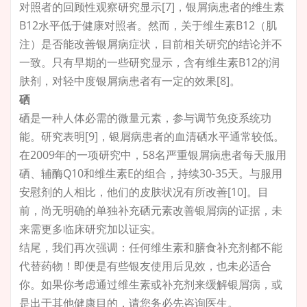
对照者的回顾性观察研究显示[7]，银屑病患者的
维生素
B12水平
低于健康对照者。然而，关于维生素B12（肌
注）是否能改善银屑病症状，目前相关研究的结论并不
一致。只有早期的一些研究显示，含有维生素B12的润
肤剂，对轻中度银屑病患者有一定的效果[8]。
硒
硒是一种人体必需的微量元素，参与调节免疫系统功
能。研究表明[9]，银屑病患者的血清硒水平通常较低。
在2009年的一项研究中，58名严重银屑病患者每天服用
硒、辅酶Q10和维生素E的组合，持续30-35天。与服用
安慰剂的人相比，他们的皮肤状况有所改善[10]。目
前，尚无明确的单独补充硒元素改善银屑病的证据，未
来需更多临床研究加以证实。
结尾，我们再次强调：任何维生素和膳食补充剂都不能
代替药物！即便是有些银友使用后见效，也未必适合
你。如果你考虑通过维生素或补充剂来缓解银屑病，或
是出于其他健康目的，请您务必先咨询医生。