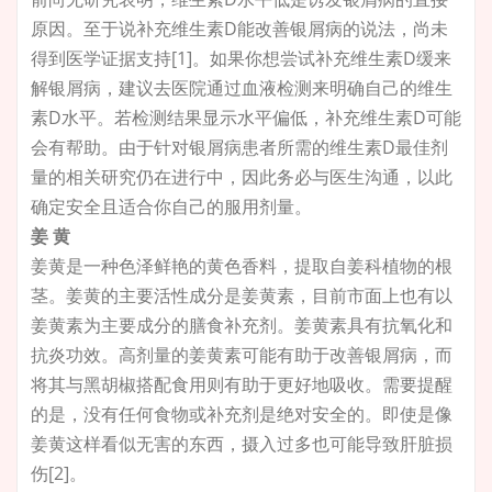
原因。至于说补充维生素D能改善银屑病的说法，尚未
得到医学证据支持[1]。如果你想尝试补充维生素D缓来
解银屑病，建议去医院通过血液检测来明确自己的维生
素D水平。若检测结果显示水平偏低，补充维生素D可能
会有帮助。由于针对银屑病患者所需的维生素D最佳剂
量的相关研究仍在进行中，因此务必与医生沟通，以此
确定安全且适合你自己的服用剂量。
姜 黄
姜黄是一种色泽鲜艳的黄色香料，提取自
姜科
植物的根
茎。姜黄的主要活性成分是姜黄素，目前市面上也有以
姜黄素为主要成分的膳食补充剂。姜黄素具有抗氧化和
抗炎功效。高剂量的姜黄素可能有助于改善银屑病，而
将其与黑胡椒搭配食用则有助于更好地吸收。需要提醒
的是，没有任何食物或补充剂是绝对安全的。即使是像
姜黄这样看似无害的东西，摄入过多也可能导致肝脏损
伤[2]。