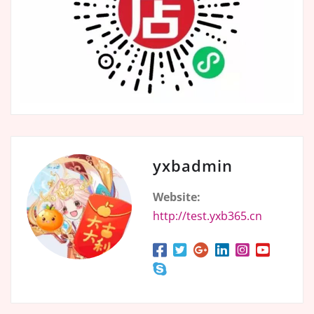
yxbadmin
Website:
http://test.yxb365.cn