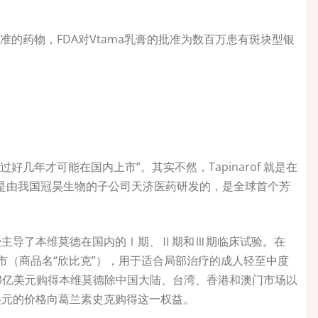
的药物，FDA对Vtama乳膏的批准为数百万患有斑块型银
几年才可能在国内上市”。其实不然，Tapinarof 就是在
od）是由我国冠昊生物的子公司天济医药研发的，是全球首个芳
教授主导了本维莫德在国内的Ⅰ期、Ⅱ期和Ⅲ期临床试验。在
上市（商品名“欣比克”），用于适合局部治疗的成人轻至中度
2.3亿美元购得本维莫德除中国大陆、台湾、香港和澳门市场以
.3亿美元的价格向葛兰素史克购得这一权益。