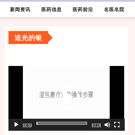
新闻资讯
医药信息
医药前沿
名医名院
追光的银
视
频
播
放
器
00:00
03:29