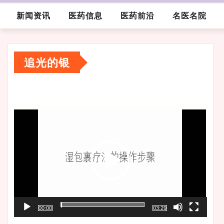
新闻资讯
医药信息
医药前沿
名医名院
追光的银
视
频
播
放
器
00:00
03:29